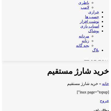
باطری
لامپ
خرازی
چسب ها
نوشت افزار
اسباب بازی
پوشاک
مردانه
زنانه
بچه گانه
بلاگ
اپلیکیشن مهان کالا
خرید شارژ مستقیم
خانه
»
خرید شارژ مستقیم
[inax page=”topup”]
خروج
مطالب اخیر