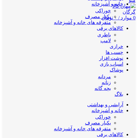
منو
خانه و آشپزخانه
خوراکی
یکبار مصرف
0
موارد
/
۰
تومان
متفرقه های خانه و آشپزخانه
کالاهای برقی
باطری
لامپ
خرازی
چسب ها
نوشت افزار
اسباب بازی
پوشاک
مردانه
زنانه
بچه گانه
بلاگ
آرایشی و بهداشتی
خانه و آشپزخانه
خوراکی
یکبار مصرف
متفرقه های خانه و آشپزخانه
کالاهای برقی