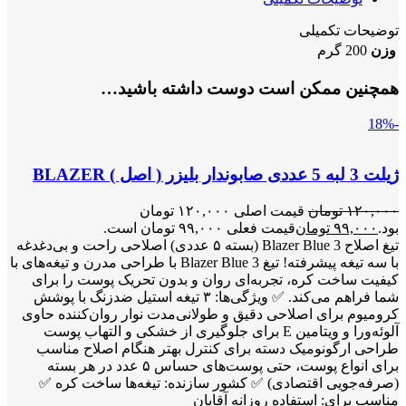
توضیحات تکمیلی
وزن
200 گرم
همچنین ممکن است دوست داشته باشید…
-18%
ژیلت 3 لبه 5 عددی صابوندار بلیزر ( اصل ) BLAZER
۱۲۰,۰۰۰
تومان
قیمت اصلی ۱۲۰,۰۰۰ تومان
بود.
۹۹,۰۰۰
تومان
قیمت فعلی ۹۹,۰۰۰ تومان است.
تیغ اصلاح Blazer Blue 3 (بسته ۵ عددی) اصلاحی راحت و بی‌دغدغه
با سه تیغه پیشرفته! تیغ Blazer Blue 3 با طراحی مدرن و تیغه‌های با
کیفیت ساخت کره، تجربه‌ای روان و بدون تحریک پوست را برای
شما فراهم می‌کند. ✅ ویژگی‌ها: ۳ تیغه استیل ضدزنگ با پوشش
کرومیوم برای اصلاحی دقیق و طولانی‌مدت نوار روان‌کننده حاوی
آلوئه‌ورا و ویتامین E برای جلوگیری از خشکی و التهاب پوست
طراحی ارگونومیک دسته برای کنترل بهتر هنگام اصلاح مناسب
برای انواع پوست، حتی پوست‌های حساس ۵ عدد در هر بسته
(صرفه‌جویی اقتصادی) ✅ کشور سازنده: تیغه‌ها ساخت کره ✅
مناسب برای: استفاده روزانه آقایان