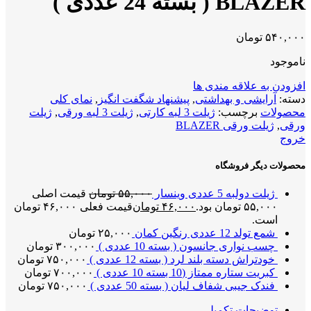
BLAZER ( بسته 24 عددی )
۵۴۰,۰۰۰
تومان
ناموجود
افزودن به علاقه مندی ها
دسته:
آرایشی و بهداشتی
,
پیشنهاد شگفت انگیز
,
نمای کلی
محصولات
برچسب:
ژیلت 3 لبه کارتی
,
ژیلت 3 لبه ورقی
,
ژیلت
ورقی
,
ژیلت ورقی BLAZER
خروج
محصولات دیگر فروشگاه
ژیلت دولبه 5 عددی وینسار
۵۵,۰۰۰
تومان
قیمت اصلی
۵۵,۰۰۰ تومان بود.
۴۶,۰۰۰
تومان
قیمت فعلی ۴۶,۰۰۰ تومان
است.
شمع تولد 12 عددی رنگین کمان
۲۵,۰۰۰
تومان
چسب نواری جانسون ( بسته 10 عددی )
۳۰۰,۰۰۰
تومان
خودتراش دسته بلند لرد ( بسته 12 عددی )
۷۵۰,۰۰۰
تومان
کبریت ستاره ممتاز (10 بسته 10 عددی )
۷۰۰,۰۰۰
تومان
فندک جیبی شفاف لیان ( بسته 50 عددی )
۷۵۰,۰۰۰
تومان
توضیحات تکمیلی