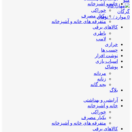
منو
خانه و آشپزخانه
خوراکی
یکبار مصرف
0
موارد
/
۰
تومان
متفرقه های خانه و آشپزخانه
کالاهای برقی
باطری
لامپ
خرازی
چسب ها
نوشت افزار
اسباب بازی
پوشاک
مردانه
زنانه
بچه گانه
بلاگ
آرایشی و بهداشتی
خانه و آشپزخانه
خوراکی
یکبار مصرف
متفرقه های خانه و آشپزخانه
کالاهای برقی