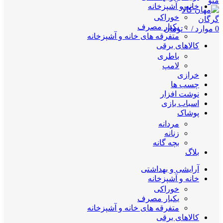
منو
خانه و آشپزخانه
خوراکی
یکبار مصرف
0
موارد
/
۰
تومان
متفرقه های خانه و آشپزخانه
کالاهای برقی
باطری
لامپ
خرازی
چسب ها
نوشت افزار
اسباب بازی
پوشاک
مردانه
زنانه
بچه گانه
بلاگ
آرایشی و بهداشتی
خانه و آشپزخانه
خوراکی
یکبار مصرف
متفرقه های خانه و آشپزخانه
کالاهای برقی