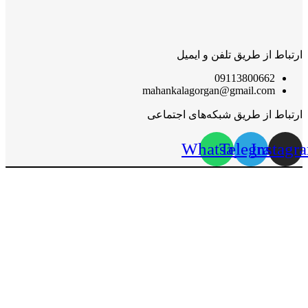
ارتباط از طریق تلفن و ایمیل
09113800662
mahankalagorgan@gmail.com
ارتباط از طریق شبکه‌های اجتماعی
Whatsapp
Telegram
Instagr
مهان‌ کالا؛ خرید آسان
مهان‌ کالا با پشتوانه سال‌ها فعالیت مستمر در پخش کالاهای
گوناگون، حال پا در عرضه مستقیم کالاها به مصرف کنندگان عزیز
گذاشته تا با قیمتی پایین‌تر از قیمت خرده‌فروشی‌ها، این کالاها در
اختیار مشتریان گرامی قرار گیرد.