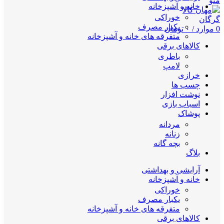
منو
خانه و آشپزخانه
خوراکی
یکبار مصرف
0
موارد
/
۰
تومان
متفرقه های خانه و آشپزخانه
کالاهای برقی
باطری
لامپ
خرازی
چسب ها
نوشت افزار
اسباب بازی
پوشاک
مردانه
زنانه
بچه گانه
بلاگ
آرایشی و بهداشتی
خانه و آشپزخانه
خوراکی
یکبار مصرف
متفرقه های خانه و آشپزخانه
کالاهای برقی