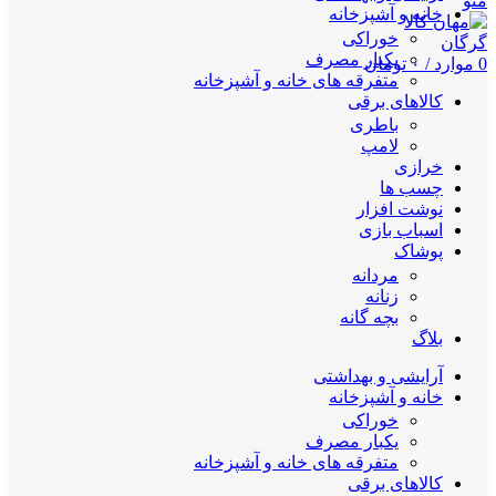
منو
خانه و آشپزخانه
خوراکی
یکبار مصرف
0
موارد
/
۰
تومان
متفرقه های خانه و آشپزخانه
کالاهای برقی
باطری
لامپ
خرازی
چسب ها
نوشت افزار
اسباب بازی
پوشاک
مردانه
زنانه
بچه گانه
بلاگ
آرایشی و بهداشتی
خانه و آشپزخانه
خوراکی
یکبار مصرف
متفرقه های خانه و آشپزخانه
کالاهای برقی