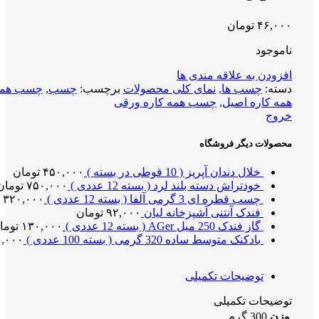
۴۶,۰۰۰
تومان
ناموجود
افزودن به علاقه مندی ها
دسته:
چسب ها
,
نمای کلی محصولات
برچسب:
چسب
,
چسب همه
همه کاره اصیل
,
چسب همه کاره ورقی
خروج
محصولات دیگر فروشگاه
خلال دندان آپریز ( 10 قوطی در بسته )
۴۵۰,۰۰۰
تومان
خودتراش دسته بلند لرد ( بسته 12 عددی )
۷۵۰,۰۰۰
تومان
چسب قطره ای 3 گرمی آلفا ( بسته 12 عددی )
۳۲۰,۰۰۰
فندک آنتنی آشپزخانه لیان
۹۲,۰۰۰
تومان
گاز فندک 250 میل AGer ( بسته 12 عددی )
۱۳۰,۰۰۰
توما
بادکنک متوسط ساده 320 گرمی ( بسته 100 عددی )
,۰۰۰
توضیحات تکمیلی
توضیحات تکمیلی
وزن
300 گرم