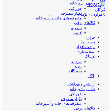
منو
خانه و آشپزخانه
خوراکی
یکبار مصرف
0
موارد
/
۰
تومان
متفرقه های خانه و آشپزخانه
کالاهای برقی
باطری
لامپ
خرازی
چسب ها
نوشت افزار
اسباب بازی
پوشاک
مردانه
زنانه
بچه گانه
بلاگ
آرایشی و بهداشتی
خانه و آشپزخانه
خوراکی
یکبار مصرف
متفرقه های خانه و آشپزخانه
کالاهای برقی