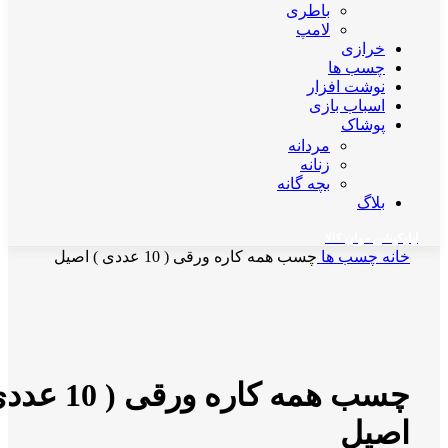
باطری
لامپ
خرازی
چسب ها
نوشت افزار
اسباب بازی
پوشاک
مردانه
زنانه
بچه گانه
بلاگ
اپلیکیشن مهان کالا
خانه
چسب ها
چسب همه کاره ورقی ( 10 عددی ) اصیل
ناموجود
برای بزرگنمایی کلیک کنید
چسب همه کاره ورقی (
اصیل