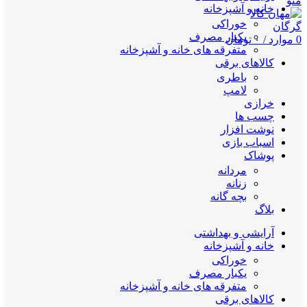
منو
خانه و آشپزخانه
خوراکی
یکبار مصرف
0
موارد
/
۰
تومان
متفرقه های خانه و آشپزخانه
کالاهای برقی
باطری
لامپ
خرازی
چسب ها
نوشت افزار
اسباب بازی
پوشاک
مردانه
زنانه
بچه گانه
بلاگ
آرایشی و بهداشتی
خانه و آشپزخانه
خوراکی
یکبار مصرف
متفرقه های خانه و آشپزخانه
کالاهای برقی