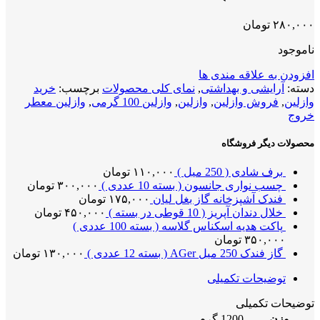
۲۸۰,۰۰۰
تومان
ناموجود
افزودن به علاقه مندی ها
دسته:
آرایشی و بهداشتی
,
نمای کلی محصولات
برچسب:
خرید
وازلین
,
فروش وازلین
,
وازلین
,
وازلین 100 گرمی
,
وازلین معطر
خروج
محصولات دیگر فروشگاه
برف شادی ( 250 میل )
۱۱۰,۰۰۰
تومان
چسب نواری جانسون ( بسته 10 عددی )
۳۰۰,۰۰۰
تومان
فندک آشپزخانه گاز بغل لیان
۱۷۵,۰۰۰
تومان
خلال دندان آپریز ( 10 قوطی در بسته )
۴۵۰,۰۰۰
تومان
پاکت هدیه اسکناس گلاسه ( بسته 100 عددی )
۳۵۰,۰۰۰
تومان
گاز فندک 250 میل AGer ( بسته 12 عددی )
۱۳۰,۰۰۰
تومان
توضیحات تکمیلی
توضیحات تکمیلی
وزن
1200 گرم