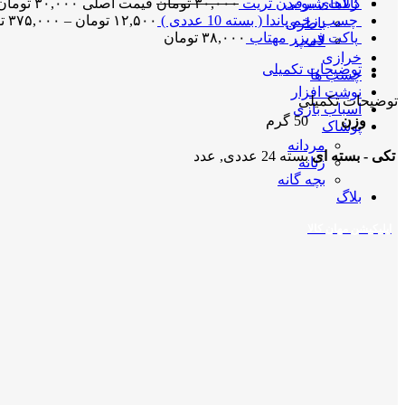
کالاهای برقی
ژیلت شیو بدن تریت
۳۰,۰۰۰
تومان
قیمت اصلی ۳۰,۰۰۰ تومان بود.
چسب زخم پاندا ( بسته 10 عددی )
۱۲,۵۰۰
تومان
–
۳۷۵,۰۰۰
ت
باطری
پاکت فریزر مهتاب
۳۸,۰۰۰
تومان
لامپ
خرازی
توضیحات تکمیلی
چسب ها
نوشت افزار
توضیحات تکمیلی
اسباب بازی
وزن
50 گرم
پوشاک
مردانه
تکی - بسته ای
بسته 24 عددی, عدد
زنانه
بچه گانه
بلاگ
اپلیکیشن مهان کالا