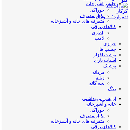
منو
خانه و آشپزخانه
خوراکی
یکبار مصرف
0
موارد
/
۰
تومان
متفرقه های خانه و آشپزخانه
کالاهای برقی
باطری
لامپ
خرازی
چسب ها
نوشت افزار
اسباب بازی
پوشاک
مردانه
زنانه
بچه گانه
بلاگ
آرایشی و بهداشتی
خانه و آشپزخانه
خوراکی
یکبار مصرف
متفرقه های خانه و آشپزخانه
کالاهای برقی