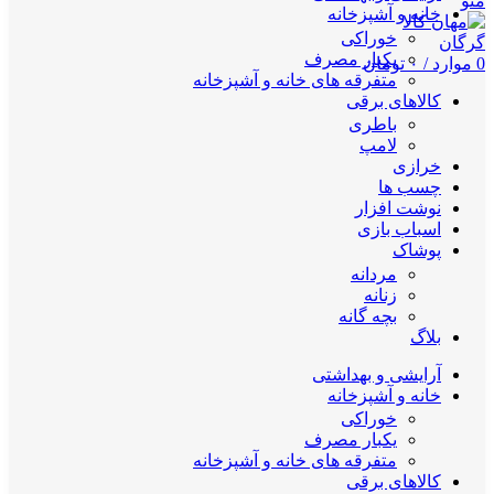
منو
خانه و آشپزخانه
خوراکی
یکبار مصرف
0
موارد
/
۰
تومان
متفرقه های خانه و آشپزخانه
کالاهای برقی
باطری
لامپ
خرازی
چسب ها
نوشت افزار
اسباب بازی
پوشاک
مردانه
زنانه
بچه گانه
بلاگ
آرایشی و بهداشتی
خانه و آشپزخانه
خوراکی
یکبار مصرف
متفرقه های خانه و آشپزخانه
کالاهای برقی