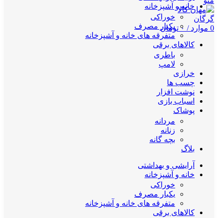
منو
خانه و آشپزخانه
خوراکی
یکبار مصرف
0
موارد
/
۰
تومان
متفرقه های خانه و آشپزخانه
کالاهای برقی
باطری
لامپ
خرازی
چسب ها
نوشت افزار
اسباب بازی
پوشاک
مردانه
زنانه
بچه گانه
بلاگ
آرایشی و بهداشتی
خانه و آشپزخانه
خوراکی
یکبار مصرف
متفرقه های خانه و آشپزخانه
کالاهای برقی