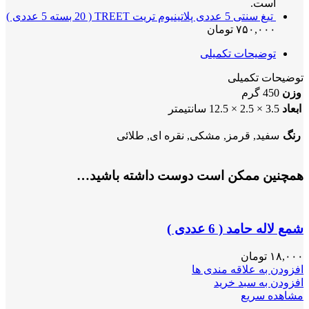
است.
تیغ سنتی 5 عددی پلاتینیوم تریت TREET ( 20 بسته 5 عددی )
۷۵۰,۰۰۰
تومان
توضیحات تکمیلی
توضیحات تکمیلی
وزن
450 گرم
ابعاد
3.5 × 2.5 × 12.5 سانتیمتر
رنگ
سفید, قرمز, مشکی, نقره ای, طلائی
همچنین ممکن است دوست داشته باشید…
شمع لاله حامد ( 6 عددی )
۱۸,۰۰۰
تومان
افزودن به علاقه مندی ها
افزودن به سبد خرید
مشاهده سریع