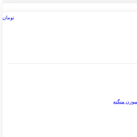
تومان
زن منگنه