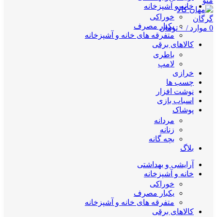
منو
خانه و آشپزخانه
خوراکی
یکبار مصرف
0
موارد
/
۰
تومان
متفرقه های خانه و آشپزخانه
کالاهای برقی
باطری
لامپ
خرازی
چسب ها
نوشت افزار
اسباب بازی
پوشاک
مردانه
زنانه
بچه گانه
بلاگ
آرایشی و بهداشتی
خانه و آشپزخانه
خوراکی
یکبار مصرف
متفرقه های خانه و آشپزخانه
کالاهای برقی