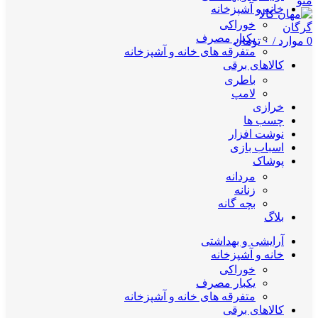
منو
خانه و آشپزخانه
خوراکی
یکبار مصرف
0
موارد
/
۰
تومان
متفرقه های خانه و آشپزخانه
کالاهای برقی
باطری
لامپ
خرازی
چسب ها
نوشت افزار
اسباب بازی
پوشاک
مردانه
زنانه
بچه گانه
بلاگ
آرایشی و بهداشتی
خانه و آشپزخانه
خوراکی
یکبار مصرف
متفرقه های خانه و آشپزخانه
کالاهای برقی