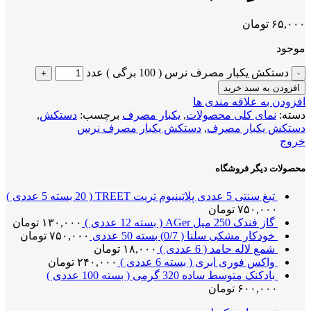
۶۵,۰۰۰
تومان
موجود
دستکش یکبار مصرف نرس ( 100 برگی ) عدد
افزودن به سبد خرید
افزودن به علاقه مندی ها
دسته:
نمای کلی محصولات
,
یکبار مصرف
برچسب:
دستکش
,
دستکش یکبار مصرف
,
دستکش یکبار مصرف نرس
خروج
محصولات دیگر فروشگاه
تیغ سنتی 5 عددی پلاتینیوم تریت TREET ( 20 بسته 5 عددی )
۷۵۰,۰۰۰
تومان
گاز فندک 250 میل AGer ( بسته 12 عددی )
۱۳۰,۰۰۰
تومان
خودکار مشکی سلنا ( 0/7) بسته 50 عددی
۷۵۰,۰۰۰
تومان
شمع لاله حامد ( 6 عددی )
۱۸,۰۰۰
تومان
واکس فوری ابری ( بسته 6 عددی )
۲۴۰,۰۰۰
تومان
بادکنک متوسط ساده 320 گرمی ( بسته 100 عددی )
۶۰۰,۰۰۰
تومان