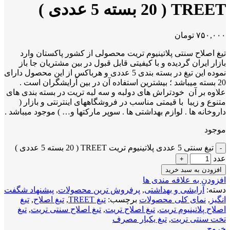
TREET ( 20 بسته 5 عددی )
۷۵۰,۰۰۰
تومان
تیغ اصلاح سنتی پلاتینیوم تریت محصولی از کشور پاکستان وارد
بازار ایران گردیده و با کیفیتی قابل قبول در بین مشتریان جا باز
نموده این تیغ در بسته بندی 5 عددی و هرباکس از این محصول دارای
20 بسته میباشد ؛ بیشترین استفاده آن در بین آرایشگران است .
علاوه بر آن خودتراش های دولبه و سه لبه تریت در بسته بندی های
متنوع و زیبا با قیمتی مناسب در فروشگاههای اینترنتی و بازار (
داروخانه ها . لوازم بهداشتی ها . سوپر مارکتها و… ) موجود میباشد .
موجود
تیغ سنتی 5 عددی پلاتینیوم تریت TREET ( 20 بسته 5 عددی )
عدد
افزودن به سبد خرید
افزودن به علاقه مندی ها
دسته:
آرایشی و بهداشتی
,
پرفروش ترین محصولات
,
پیشنهاد شگفت
انگیز
,
نمای کلی محصولات
برچسب:
تیغ TREET
,
تیغ اصلاح
,
تیغ
اصلاح پلاتینیوم تریت
,
تیغ اصلاح تریت
,
تیغ اصلاح سنتی تریت
,
تیغ
تخت سنتی تریت
,
تیغ یکبار مصرف
خروج