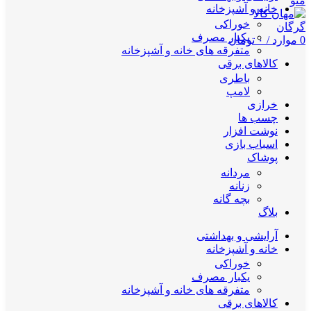
منو
خانه و آشپزخانه
خوراکی
یکبار مصرف
0
موارد
/
۰
تومان
متفرقه های خانه و آشپزخانه
کالاهای برقی
باطری
لامپ
خرازی
چسب ها
نوشت افزار
اسباب بازی
پوشاک
مردانه
زنانه
بچه گانه
بلاگ
آرایشی و بهداشتی
خانه و آشپزخانه
خوراکی
یکبار مصرف
متفرقه های خانه و آشپزخانه
کالاهای برقی