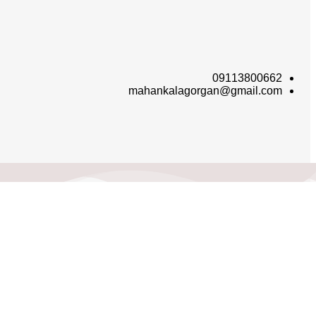
09113800662
mahankalagorgan@gmail.com
ان‌ کالا؛ خرید آسان
ان‌ کالا با پشتوانه سال‌ها فعالیت مستمر در پخش کالاهای گوناگون، حال پا در عرضه مستقیم کالاها به م
تیار مشتریان گرامی قرار گیرد.