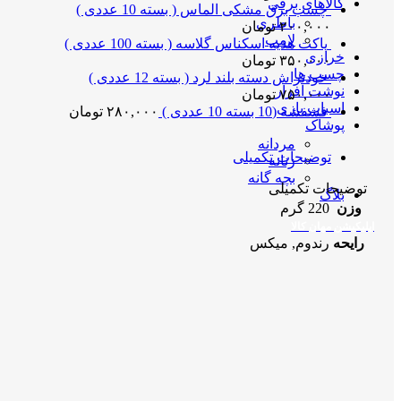
کالاهای برقی
چسب برق مشکی الماس ( بسته 10 عددی )
باطری
۲۰۰,۰۰۰
تومان
لامپ
پاکت هدیه اسکناس گلاسه ( بسته 100 عددی )
خرازی
۳۵۰,۰۰۰
تومان
چسب ها
خودتراش دسته بلند لرد ( بسته 12 عددی )
نوشت افزار
۷۵۰,۰۰۰
تومان
اسباب بازی
فشفشه (10 بسته 10 عددی )
۲۸۰,۰۰۰
تومان
پوشاک
مردانه
توضیحات تکمیلی
زنانه
بچه گانه
توضیحات تکمیلی
بلاگ
وزن
220 گرم
اپلیکیشن مهان کالا
رایحه
رندوم, میکس