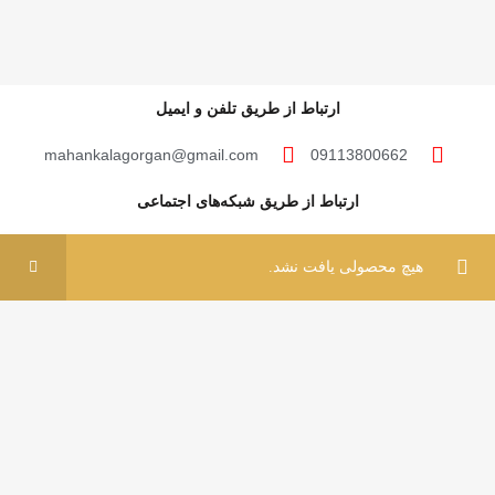
ارتباط از طریق تلفن و ایمیل
mahankalagorgan@gmail.com
09113800662
ارتباط از طریق شبکه‌های اجتماعی
0
0
هیچ محصولی یافت نشد.
فروشگاه
فیلتر ها
علاقه مندی ها
سبد خرید
حساب کاربری من
مهان‌ کالا؛ خرید آسان
مهان‌ کالا با پشتوانه سال‌ها فعالیت مستمر در پخش کالاهای گوناگون، حال پا در عرضه
مستقیم کالاها به مصرف کنندگان عزیز گذاشته تا با قیمتی پایین‌تر از قیمت خرده‌فروشی‌ها،
این کالاها در اختیار مشتریان گرامی قرار گیرد.
مهان کالا 1401 – ساخته شده با عشق