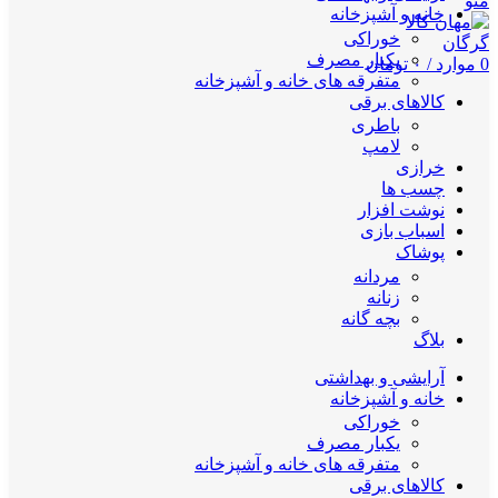
منو
خانه و آشپزخانه
خوراکی
یکبار مصرف
0
موارد
/
۰
تومان
متفرقه های خانه و آشپزخانه
کالاهای برقی
باطری
لامپ
خرازی
چسب ها
نوشت افزار
اسباب بازی
پوشاک
مردانه
زنانه
بچه گانه
بلاگ
آرایشی و بهداشتی
خانه و آشپزخانه
خوراکی
یکبار مصرف
متفرقه های خانه و آشپزخانه
کالاهای برقی