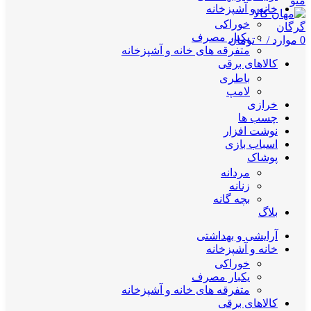
منو
خانه و آشپزخانه
خوراکی
یکبار مصرف
0
موارد
/
۰
تومان
متفرقه های خانه و آشپزخانه
کالاهای برقی
باطری
لامپ
خرازی
چسب ها
نوشت افزار
اسباب بازی
پوشاک
مردانه
زنانه
بچه گانه
بلاگ
آرایشی و بهداشتی
خانه و آشپزخانه
خوراکی
یکبار مصرف
متفرقه های خانه و آشپزخانه
کالاهای برقی