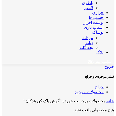
باطری
لامپ
خرازی
چسب ها
نوشت افزار
اسباب بازی
پوشاک
مردانه
زنانه
بچه گانه
بلاگ
اپلیکیشن مهان کالا
خروج
فیلتر موجودی و حراج
حراج
محصولات موجود
خانه
محصولات برچسب خورده “گوش پاک کن هدکان”
هیچ محصولی یافت نشد.