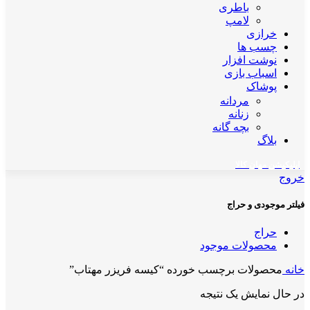
باطری
لامپ
خرازی
چسب ها
نوشت افزار
اسباب بازی
پوشاک
مردانه
زنانه
بچه گانه
بلاگ
اپلیکیشن مهان کالا
خروج
فیلتر موجودی و حراج
حراج
محصولات موجود
خانه
محصولات برچسب خورده “کیسه فریزر مهتاب”
در حال نمایش یک نتیجه