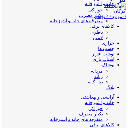
منو
خانه و آشپزخانه
خوراکی
یکبار مصرف
0
موارد
/
۰
تومان
متفرقه های خانه و آشپزخانه
کالاهای برقی
باطری
لامپ
خرازی
چسب ها
نوشت افزار
اسباب بازی
پوشاک
مردانه
زنانه
بچه گانه
بلاگ
آرایشی و بهداشتی
خانه و آشپزخانه
خوراکی
یکبار مصرف
متفرقه های خانه و آشپزخانه
کالاهای برقی