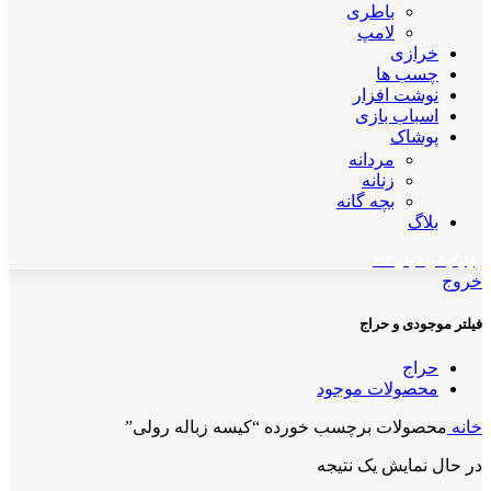
باطری
لامپ
خرازی
چسب ها
نوشت افزار
اسباب بازی
پوشاک
مردانه
زنانه
بچه گانه
بلاگ
اپلیکیشن مهان کالا
خروج
فیلتر موجودی و حراج
حراج
محصولات موجود
خانه
محصولات برچسب خورده “کیسه زباله رولی”
در حال نمایش یک نتیجه