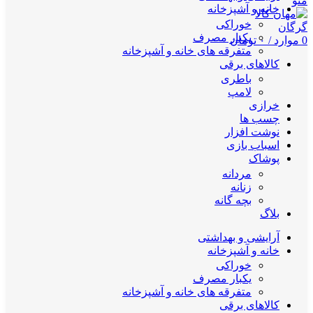
منو
خانه و آشپزخانه
خوراکی
یکبار مصرف
0
موارد
/
۰
تومان
متفرقه های خانه و آشپزخانه
کالاهای برقی
باطری
لامپ
خرازی
چسب ها
نوشت افزار
اسباب بازی
پوشاک
مردانه
زنانه
بچه گانه
بلاگ
آرایشی و بهداشتی
خانه و آشپزخانه
خوراکی
یکبار مصرف
متفرقه های خانه و آشپزخانه
کالاهای برقی