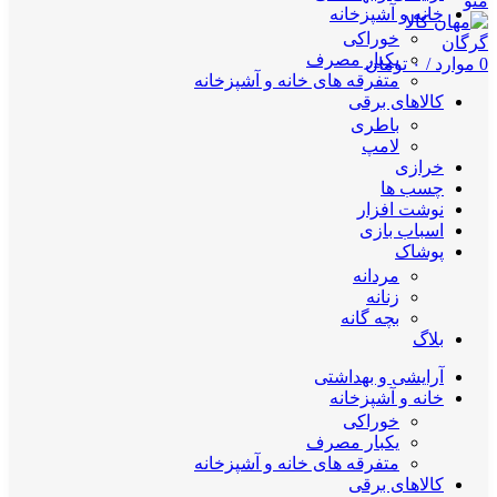
منو
خانه و آشپزخانه
خوراکی
یکبار مصرف
0
موارد
/
۰
تومان
متفرقه های خانه و آشپزخانه
کالاهای برقی
باطری
لامپ
خرازی
چسب ها
نوشت افزار
اسباب بازی
پوشاک
مردانه
زنانه
بچه گانه
بلاگ
آرایشی و بهداشتی
خانه و آشپزخانه
خوراکی
یکبار مصرف
متفرقه های خانه و آشپزخانه
کالاهای برقی