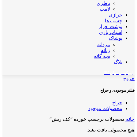
باطری
لامپ
خرازی
چسب ها
نوشت افزار
اسباب بازی
پوشاک
مردانه
زنانه
بچه گانه
بلاگ
اپلیکیشن مهان کالا
خروج
فیلتر موجودی و حراج
حراج
محصولات موجود
خانه
محصولات برچسب خورده “کف ریش”
هیچ محصولی یافت نشد.