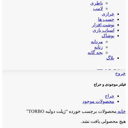
باطری
لامپ
خرازی
چسب ها
نوشت افزار
اسباب بازی
پوشاک
مردانه
زنانه
بچه گانه
بلاگ
اپلیکیشن مهان کالا
خروج
فیلتر موجودی و حراج
حراج
محصولات موجود
خانه
محصولات برچسب خورده “ژیلت دولبه TORBO”
هیچ محصولی یافت نشد.