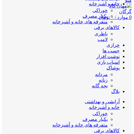
منو
خانه و آشپزخانه
خوراکی
یکبار مصرف
0
موارد
/
۰
تومان
متفرقه های خانه و آشپزخانه
کالاهای برقی
باطری
لامپ
خرازی
چسب ها
نوشت افزار
اسباب بازی
پوشاک
مردانه
زنانه
بچه گانه
بلاگ
آرایشی و بهداشتی
خانه و آشپزخانه
خوراکی
یکبار مصرف
متفرقه های خانه و آشپزخانه
کالاهای برقی