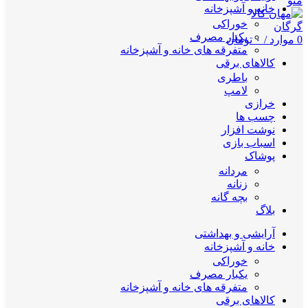
منو
خانه و آشپزخانه
خوراکی
یکبار مصرف
0
موارد
/
۰
تومان
متفرقه های خانه و آشپزخانه
کالاهای برقی
باطری
لامپ
خرازی
چسب ها
نوشت افزار
اسباب بازی
پوشاک
مردانه
زنانه
بچه گانه
بلاگ
آرایشی و بهداشتی
خانه و آشپزخانه
خوراکی
یکبار مصرف
متفرقه های خانه و آشپزخانه
کالاهای برقی