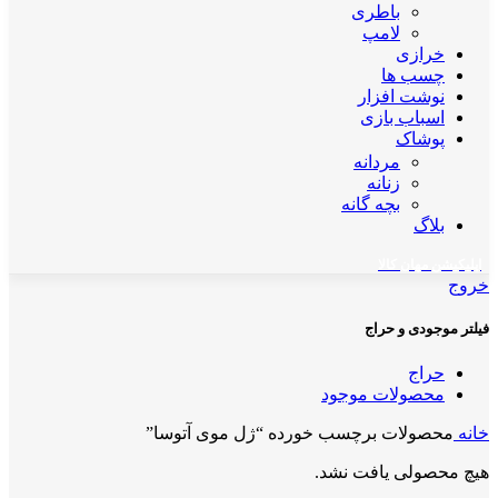
باطری
لامپ
خرازی
چسب ها
نوشت افزار
اسباب بازی
پوشاک
مردانه
زنانه
بچه گانه
بلاگ
اپلیکیشن مهان کالا
خروج
فیلتر موجودی و حراج
حراج
محصولات موجود
خانه
محصولات برچسب خورده “ژل موی آتوسا”
هیچ محصولی یافت نشد.