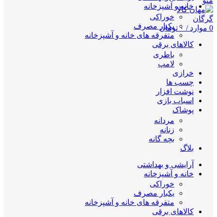
منو
خانه و آشپزخانه
خوراکی
یکبار مصرف
0
موارد
/
۰
تومان
متفرقه های خانه و آشپزخانه
کالاهای برقی
باطری
لامپ
خرازی
چسب ها
نوشت افزار
اسباب بازی
پوشاک
مردانه
زنانه
بچه گانه
بلاگ
آرایشی و بهداشتی
خانه و آشپزخانه
خوراکی
یکبار مصرف
متفرقه های خانه و آشپزخانه
کالاهای برقی