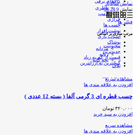
کالاهای برقی
نمایش سایدبار
باطری
نمایش
9
24
36
لامپ
خرازی
فیلتر ها
چسب ها
نوشت افزار
مرتب سازی بر اساس
اسباب بازی
پوشاک
محبوبیت
مردانه
جدیدترین
زنانه
قیمت از کم به زیاد
بچه گانه
گرانترین به ارزانترین
بلاگ
اپلیکیشن مهان کالا
مشاهده سریع
افزودن به علاقه مندی ها
چسب قطره ای 3 گرمی آلفا ( بسته 12 عددی )
۳۲۰,۰۰۰
تومان
افزودن به سبد خرید
مشاهده سریع
افزودن به علاقه مندی ها