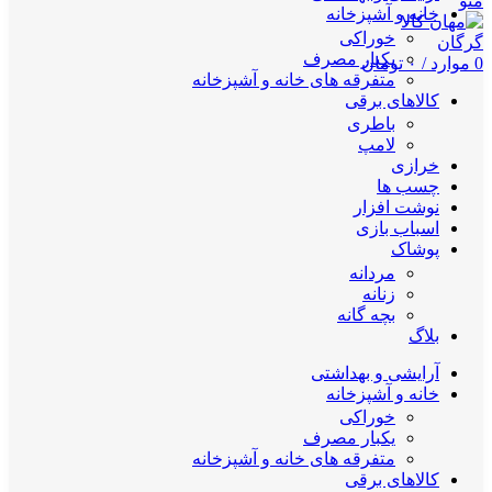
منو
خانه و آشپزخانه
خوراکی
یکبار مصرف
0
موارد
/
۰
تومان
متفرقه های خانه و آشپزخانه
کالاهای برقی
باطری
لامپ
خرازی
چسب ها
نوشت افزار
اسباب بازی
پوشاک
مردانه
زنانه
بچه گانه
بلاگ
آرایشی و بهداشتی
خانه و آشپزخانه
خوراکی
یکبار مصرف
متفرقه های خانه و آشپزخانه
کالاهای برقی