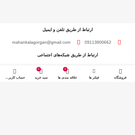
ارتباط از طریق تلفن و ایمیل
mahankalagorgan@gmail.com
09113800662
ارتباط از طریق شبکه‌های اجتماعی
0
0
فروشگاه
فیلتر ها
علاقه مندی ها
سبد خرید
حساب کاربری من
مهان‌ کالا؛ خرید آسان
مهان‌ کالا با پشتوانه سال‌ها فعالیت مستمر در پخش کالاهای گوناگون، حال پا در عرضه
مستقیم کالاها به مصرف کنندگان عزیز گذاشته تا با قیمتی پایین‌تر از قیمت خرده‌فروشی‌ها،
این کالاها در اختیار مشتریان گرامی قرار گیرد.
مهان کالا 1401 – ساخته شده با عشق