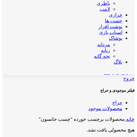
باطری
لامپ
خرازی
چسب ها
نوشت افزار
اسباب بازی
پوشاک
مردانه
زنانه
بچه گانه
بلاگ
اپلیکیشن مهان کالا
خروج
فیلتر موجودی و حراج
حراج
محصولات موجود
خانه
محصولات برچسب خورده “چسب جانسون”
هیچ محصولی یافت نشد.