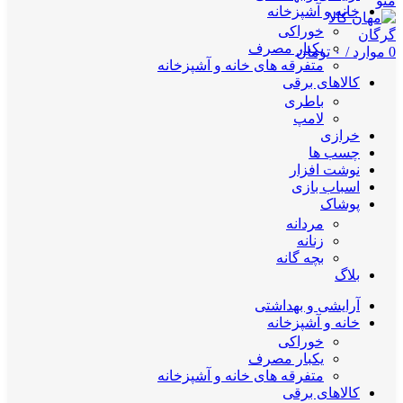
منو
خانه و آشپزخانه
خوراکی
یکبار مصرف
0
موارد
/
۰
تومان
متفرقه های خانه و آشپزخانه
کالاهای برقی
باطری
لامپ
خرازی
چسب ها
نوشت افزار
اسباب بازی
پوشاک
مردانه
زنانه
بچه گانه
بلاگ
آرایشی و بهداشتی
خانه و آشپزخانه
خوراکی
یکبار مصرف
متفرقه های خانه و آشپزخانه
کالاهای برقی