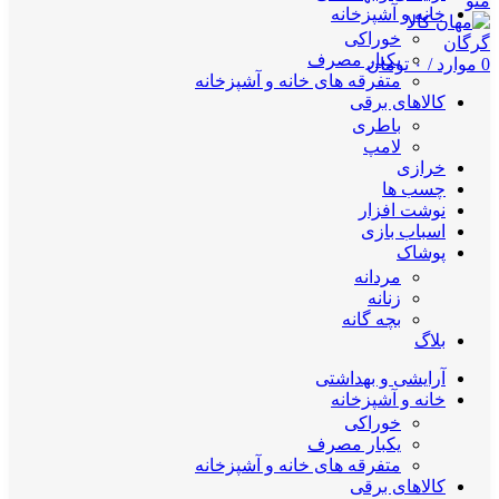
منو
خانه و آشپزخانه
خوراکی
یکبار مصرف
0
موارد
/
۰
تومان
متفرقه های خانه و آشپزخانه
کالاهای برقی
باطری
لامپ
خرازی
چسب ها
نوشت افزار
اسباب بازی
پوشاک
مردانه
زنانه
بچه گانه
بلاگ
آرایشی و بهداشتی
خانه و آشپزخانه
خوراکی
یکبار مصرف
متفرقه های خانه و آشپزخانه
کالاهای برقی