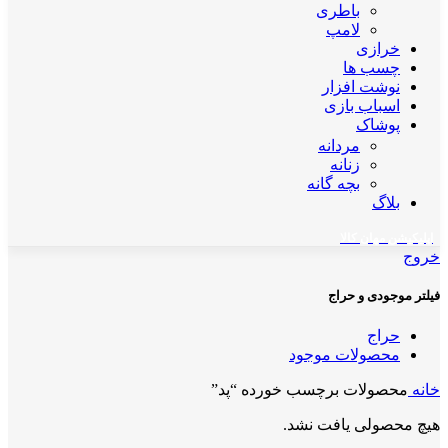
باطری
لامپ
خرازی
چسب ها
نوشت افزار
اسباب بازی
پوشاک
مردانه
زنانه
بچه گانه
بلاگ
اپلیکیشن مهان کالا
خروج
فیلتر موجودی و حراج
حراج
محصولات موجود
خانه
محصولات برچسب خورده “پد”
هیچ محصولی یافت نشد.