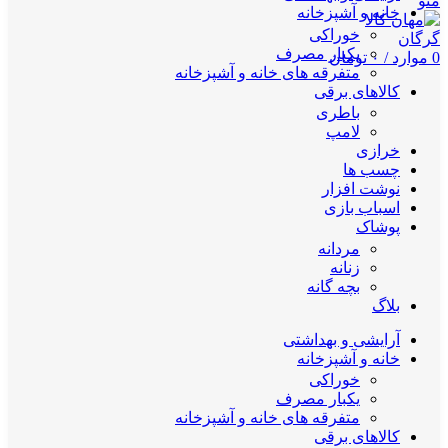
منو
خانه و آشپزخانه
خوراکی
یکبار مصرف
0
موارد
/
۰
تومان
متفرقه های خانه و آشپزخانه
کالاهای برقی
باطری
لامپ
خرازی
چسب ها
نوشت افزار
اسباب بازی
پوشاک
مردانه
زنانه
بچه گانه
بلاگ
آرایشی و بهداشتی
خانه و آشپزخانه
خوراکی
یکبار مصرف
متفرقه های خانه و آشپزخانه
کالاهای برقی