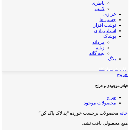
باطری
لامپ
خرازی
چسب ها
نوشت افزار
اسباب بازی
پوشاک
مردانه
زنانه
بچه گانه
بلاگ
اپلیکیشن مهان کالا
خروج
فیلتر موجودی و حراج
حراج
محصولات موجود
خانه
محصولات برچسب خورده “پد لاک پاک کن”
هیچ محصولی یافت نشد.