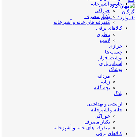
منو
خانه و آشپزخانه
خوراکی
یکبار مصرف
0
موارد
/
۰
تومان
متفرقه های خانه و آشپزخانه
کالاهای برقی
باطری
لامپ
خرازی
چسب ها
نوشت افزار
اسباب بازی
پوشاک
مردانه
زنانه
بچه گانه
بلاگ
آرایشی و بهداشتی
خانه و آشپزخانه
خوراکی
یکبار مصرف
متفرقه های خانه و آشپزخانه
کالاهای برقی