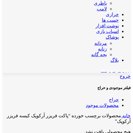
باطری
لامپ
خرازی
چسب ها
نوشت افزار
اسباب بازی
پوشاک
مردانه
زنانه
بچه گانه
بلاگ
اپلیکیشن مهان کالا
خروج
فیلتر موجودی و حراج
حراج
محصولات موجود
خانه
محصولات برچسب خورده “پاکت فریزر آرکوپک کیسه فریزر
آرکوپک”
هیچ محصولی یافت نشد.