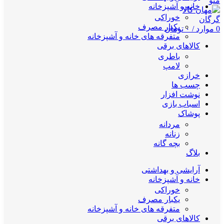
منو
خانه و آشپزخانه
خوراکی
یکبار مصرف
0
موارد
/
۰
تومان
متفرقه های خانه و آشپزخانه
کالاهای برقی
باطری
لامپ
خرازی
چسب ها
نوشت افزار
اسباب بازی
پوشاک
مردانه
زنانه
بچه گانه
بلاگ
آرایشی و بهداشتی
خانه و آشپزخانه
خوراکی
یکبار مصرف
متفرقه های خانه و آشپزخانه
کالاهای برقی