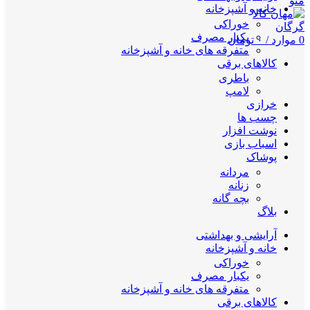
منو
خانه و آشپزخانه
خوراکی
یکبار مصرف
0
موارد
/
۰
تومان
متفرقه های خانه و آشپزخانه
کالاهای برقی
باطری
لامپ
خرازی
چسب ها
نوشت افزار
اسباب بازی
پوشاک
مردانه
زنانه
بچه گانه
بلاگ
آرایشی و بهداشتی
خانه و آشپزخانه
خوراکی
یکبار مصرف
متفرقه های خانه و آشپزخانه
کالاهای برقی