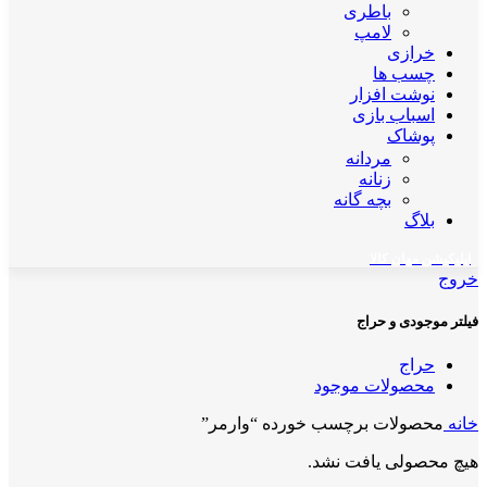
باطری
لامپ
خرازی
چسب ها
نوشت افزار
اسباب بازی
پوشاک
مردانه
زنانه
بچه گانه
بلاگ
اپلیکیشن مهان کالا
خروج
فیلتر موجودی و حراج
حراج
محصولات موجود
خانه
محصولات برچسب خورده “وارمر”
هیچ محصولی یافت نشد.