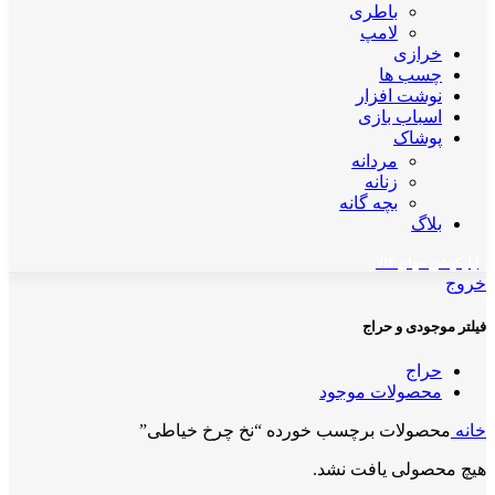
باطری
لامپ
خرازی
چسب ها
نوشت افزار
اسباب بازی
پوشاک
مردانه
زنانه
بچه گانه
بلاگ
اپلیکیشن مهان کالا
خروج
فیلتر موجودی و حراج
حراج
محصولات موجود
خانه
محصولات برچسب خورده “نخ چرخ خیاطی”
هیچ محصولی یافت نشد.