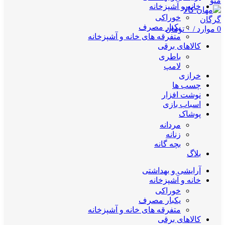
منو
خانه و آشپزخانه
خوراکی
یکبار مصرف
0
موارد
/
۰
تومان
متفرقه های خانه و آشپزخانه
کالاهای برقی
باطری
لامپ
خرازی
چسب ها
نوشت افزار
اسباب بازی
پوشاک
مردانه
زنانه
بچه گانه
بلاگ
آرایشی و بهداشتی
خانه و آشپزخانه
خوراکی
یکبار مصرف
متفرقه های خانه و آشپزخانه
کالاهای برقی