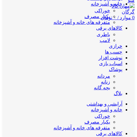
منو
خانه و آشپزخانه
خوراکی
یکبار مصرف
0
موارد
/
۰
تومان
متفرقه های خانه و آشپزخانه
کالاهای برقی
باطری
لامپ
خرازی
چسب ها
نوشت افزار
اسباب بازی
پوشاک
مردانه
زنانه
بچه گانه
بلاگ
آرایشی و بهداشتی
خانه و آشپزخانه
خوراکی
یکبار مصرف
متفرقه های خانه و آشپزخانه
کالاهای برقی