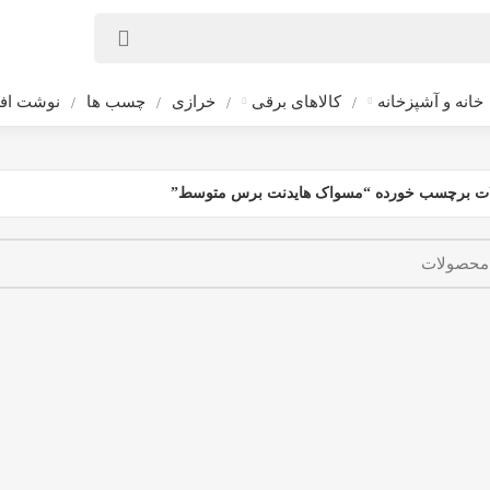
خانه و آشپزخانه
کالاهای برقی
خرازی
چسب ها
نوشت افز
ت برچسب خورده “مسواک هایدنت برس متوسط”