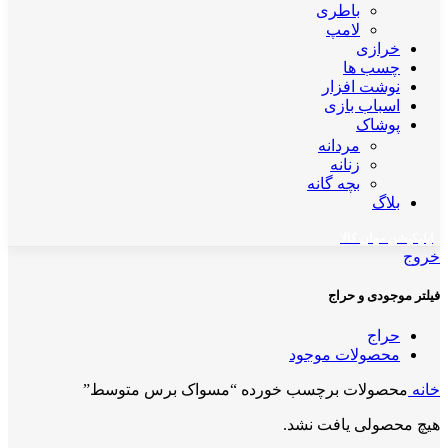
باطری
لامپ
خرازی
چسب ها
نوشت افزار
اسباب بازی
پوشاک
مردانه
زنانه
بچه گانه
بلاگ
اپلیکیشن مهان کالا
خروج
فیلتر موجودی و حراج
حراج
محصولات موجود
خانه
محصولات برچسب خورده “مسواک برس متوسط”
هیچ محصولی یافت نشد.