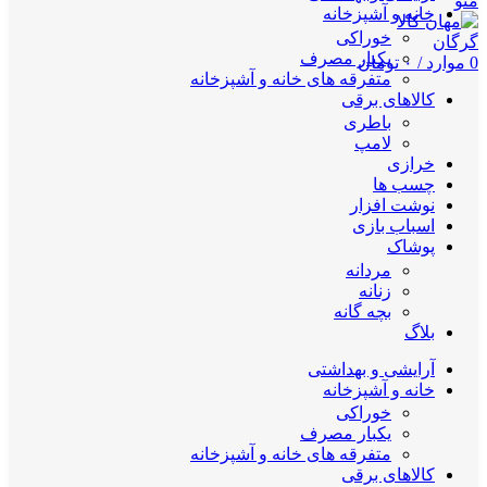
منو
خانه و آشپزخانه
خوراکی
یکبار مصرف
0
موارد
/
۰
تومان
متفرقه های خانه و آشپزخانه
کالاهای برقی
باطری
لامپ
خرازی
چسب ها
نوشت افزار
اسباب بازی
پوشاک
مردانه
زنانه
بچه گانه
بلاگ
آرایشی و بهداشتی
خانه و آشپزخانه
خوراکی
یکبار مصرف
متفرقه های خانه و آشپزخانه
کالاهای برقی