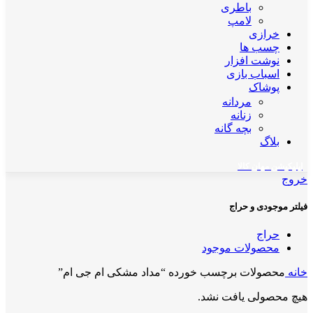
باطری
لامپ
خرازی
چسب ها
نوشت افزار
اسباب بازی
پوشاک
مردانه
زنانه
بچه گانه
بلاگ
اپلیکیشن مهان کالا
خروج
فیلتر موجودی و حراج
حراج
محصولات موجود
خانه
محصولات برچسب خورده “مداد مشکی ام جی ام”
هیچ محصولی یافت نشد.