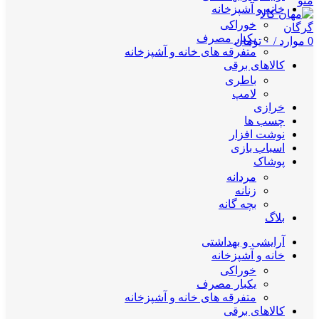
منو
خانه و آشپزخانه
خوراکی
یکبار مصرف
0
موارد
/
۰
تومان
متفرقه های خانه و آشپزخانه
کالاهای برقی
باطری
لامپ
خرازی
چسب ها
نوشت افزار
اسباب بازی
پوشاک
مردانه
زنانه
بچه گانه
بلاگ
آرایشی و بهداشتی
خانه و آشپزخانه
خوراکی
یکبار مصرف
متفرقه های خانه و آشپزخانه
کالاهای برقی