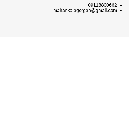
09113800662
mahankalagorgan@gmail.com
ان‌ کالا؛ خرید آسان
ان‌ کالا با پشتوانه سال‌ها فعالیت مستمر در پخش کالاهای گوناگون، حال پا در عرضه مستقیم کالاها به م
تیار مشتریان گرامی قرار گیرد.
جست و جو
آرایشی و بهداشتی
خانه و آشپزخانه