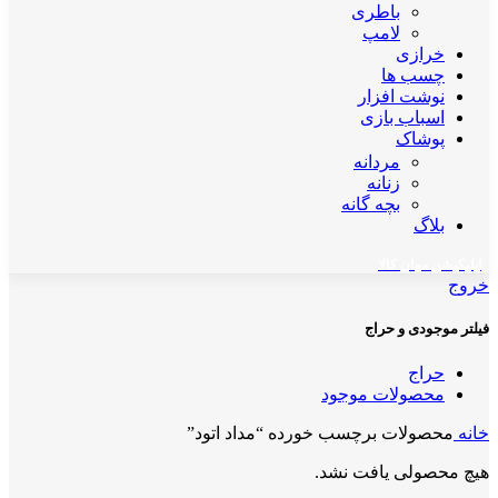
باطری
لامپ
خرازی
چسب ها
نوشت افزار
اسباب بازی
پوشاک
مردانه
زنانه
بچه گانه
بلاگ
اپلیکیشن مهان کالا
خروج
فیلتر موجودی و حراج
حراج
محصولات موجود
خانه
محصولات برچسب خورده “مداد اتود”
هیچ محصولی یافت نشد.