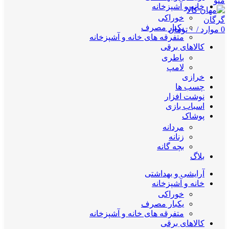
منو
خانه و آشپزخانه
خوراکی
یکبار مصرف
0
موارد
/
۰
تومان
متفرقه های خانه و آشپزخانه
کالاهای برقی
باطری
لامپ
خرازی
چسب ها
نوشت افزار
اسباب بازی
پوشاک
مردانه
زنانه
بچه گانه
بلاگ
آرایشی و بهداشتی
خانه و آشپزخانه
خوراکی
یکبار مصرف
متفرقه های خانه و آشپزخانه
کالاهای برقی