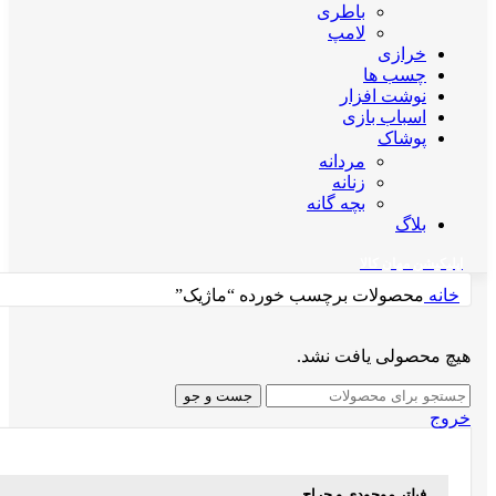
باطری
لامپ
خرازی
چسب ها
نوشت افزار
اسباب بازی
پوشاک
مردانه
زنانه
بچه گانه
بلاگ
اپلیکیشن مهان کالا
خانه
محصولات برچسب خورده “ماژیک”
هیچ محصولی یافت نشد.
جست و جو
خروج
فیلتر موجودی و حراج