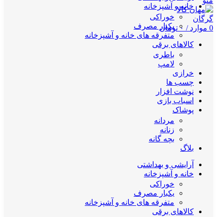
منو
خانه و آشپزخانه
خوراکی
یکبار مصرف
0
موارد
/
۰
تومان
متفرقه های خانه و آشپزخانه
کالاهای برقی
باطری
لامپ
خرازی
چسب ها
نوشت افزار
اسباب بازی
پوشاک
مردانه
زنانه
بچه گانه
بلاگ
آرایشی و بهداشتی
خانه و آشپزخانه
خوراکی
یکبار مصرف
متفرقه های خانه و آشپزخانه
کالاهای برقی