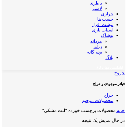
باطری
لامپ
خرازی
چسب ها
نوشت افزار
اسباب بازی
پوشاک
مردانه
زنانه
بچه گانه
بلاگ
اپلیکیشن مهان کالا
خروج
فیلتر موجودی و حراج
حراج
محصولات موجود
خانه
محصولات برچسب خورده “لنت مشکی”
در حال نمایش یک نتیجه