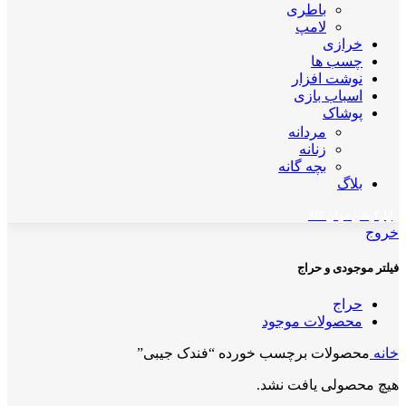
باطری
لامپ
خرازی
چسب ها
نوشت افزار
اسباب بازی
پوشاک
مردانه
زنانه
بچه گانه
بلاگ
اپلیکیشن مهان کالا
خروج
فیلتر موجودی و حراج
حراج
محصولات موجود
خانه
محصولات برچسب خورده “فندک جیبی”
هیچ محصولی یافت نشد.