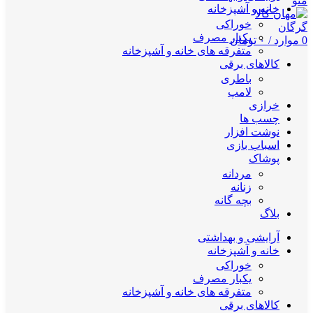
منو
خانه و آشپزخانه
خوراکی
یکبار مصرف
0
موارد
/
۰
تومان
متفرقه های خانه و آشپزخانه
کالاهای برقی
باطری
لامپ
خرازی
چسب ها
نوشت افزار
اسباب بازی
پوشاک
مردانه
زنانه
بچه گانه
بلاگ
آرایشی و بهداشتی
خانه و آشپزخانه
خوراکی
یکبار مصرف
متفرقه های خانه و آشپزخانه
کالاهای برقی