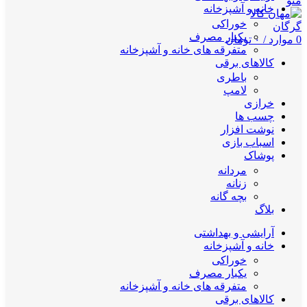
منو
خانه و آشپزخانه
خوراکی
یکبار مصرف
0
موارد
/
۰
تومان
متفرقه های خانه و آشپزخانه
کالاهای برقی
باطری
لامپ
خرازی
چسب ها
نوشت افزار
اسباب بازی
پوشاک
مردانه
زنانه
بچه گانه
بلاگ
آرایشی و بهداشتی
خانه و آشپزخانه
خوراکی
یکبار مصرف
متفرقه های خانه و آشپزخانه
کالاهای برقی