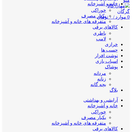
منو
خانه و آشپزخانه
خوراکی
یکبار مصرف
0
موارد
/
۰
تومان
متفرقه های خانه و آشپزخانه
کالاهای برقی
باطری
لامپ
خرازی
چسب ها
نوشت افزار
اسباب بازی
پوشاک
مردانه
زنانه
بچه گانه
بلاگ
آرایشی و بهداشتی
خانه و آشپزخانه
خوراکی
یکبار مصرف
متفرقه های خانه و آشپزخانه
کالاهای برقی