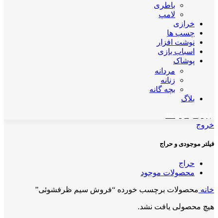
باطری
لامپ
خرازی
چسب ها
نوشت افزار
اسباب بازی
پوشاک
مردانه
زنانه
بچه گانه
بلاگ
اپلیکیشن مهان کالا
خروج
فیلتر موجودی و حراج
حراج
محصولات موجود
خانه
محصولات برچسب خورده “فروش سیم ظرفشوئی”
هیچ محصولی یافت نشد.